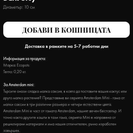
Диаметър: 10 см
ДОБАВИ В КОШНИЦАТА
Доставка в рамките на 5-7 работни дни
Информация за продукта:
Марка: Ecopots
Тегло: 0,20 кг.
За Amsterdam mini:
Търсите онази сладка малка саксия, в която да поставите вашия кактус или
друго малко растение? Представяме ви серията Amsterdam Mini - гама от
малки саксии в три различни размера и четири естествени цвята.
Amsterdam Mini е част от гамата Amsterdam, нашият вечен бестселър. И
точно както другите кашпи в тази гама, серията Mini е направена от
рециклирани материали и има нашия отличителен, ръчно изработен
завършек.