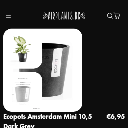
Преминете към съдържанието
Колич
Преминете към информацията за продукта
Ecopots Amsterdam Mini 10,5
Редовна цена
€6,95
Dark Grey