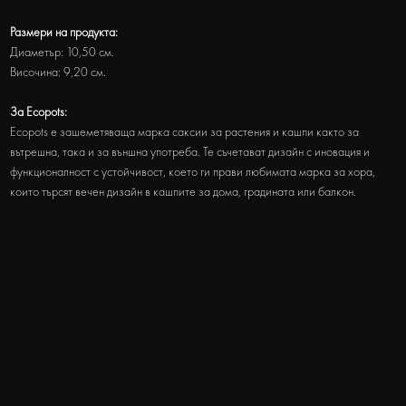
Размери на продукта:
Диаметър: 10,50 см.
Височина: 9,20 см.
За Ecopots:
Ecopots е зашеметяваща марка саксии за растения и кашпи както за
вътрешна, така и за външна употреба. Те съчетават дизайн с иновация и
функционалност с устойчивост, което ги прави любимата марка за хора,
които търсят вечен дизайн в кашпите за дома, градината или балкон.